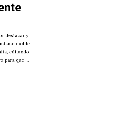
ente
or destacar y
l mismo molde
ita, editando
ro para que …