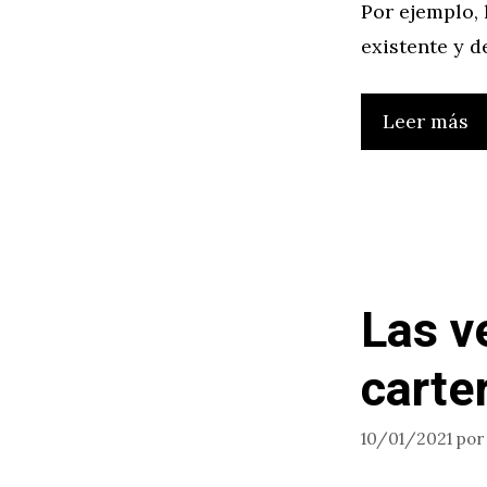
Por ejemplo, 
existente y d
Leer más
Las v
carte
10/01/2021
po