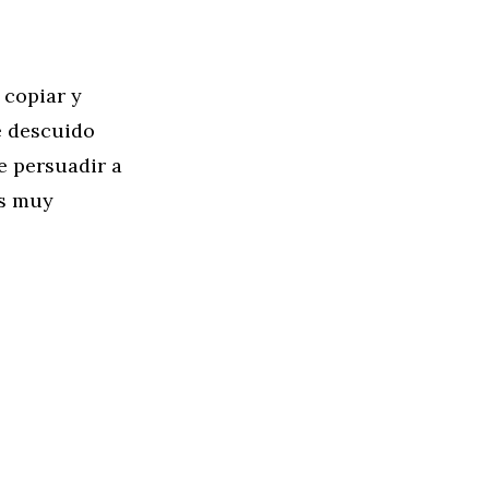
copiar y
e descuido
e persuadir a
es muy