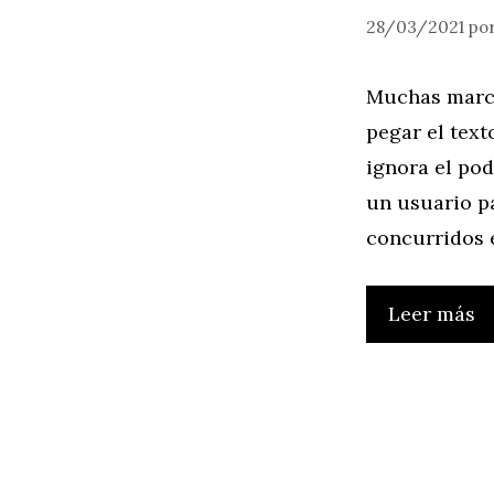
28/03/2021
po
Muchas marca
pegar el text
ignora el po
un usuario p
concurridos 
Leer más