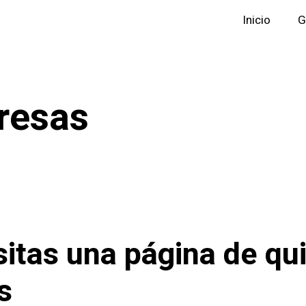
Inicio
G
resas
itas una página de qu
s