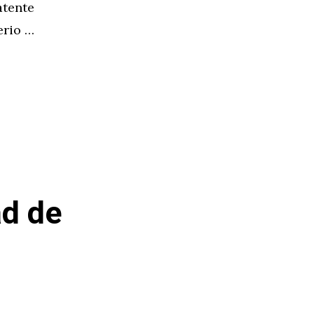
atente
erio …
ad de