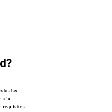
ad?
odas las
 a la
 requisitos.