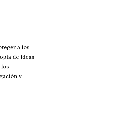
oteger a los
opia de ideas
 los
igación y