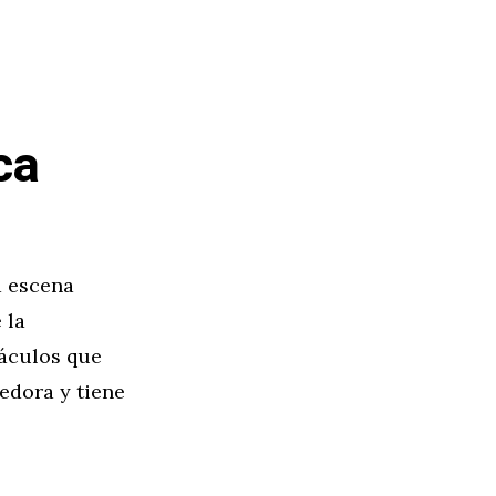
ca
a escena
 la
táculos que
edora y tiene