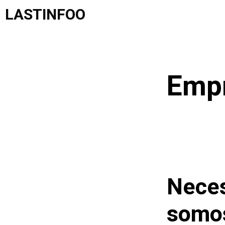
Saltar
LASTINFOO
al
contenido
Emp
Neces
somo