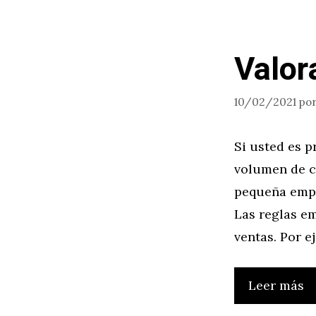
Valor
10/02/2021
po
Si usted es p
volumen de c
pequeña empre
Las reglas em
ventas. Por e
Leer más