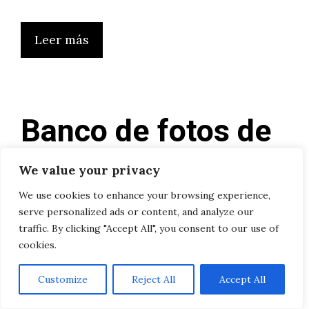
Leer más
Banco de fotos de
loros libres de
We value your privacy
derechos para tus
We use cookies to enhance your browsing experience,
serve personalized ads or content, and analyze our
referencias:
traffic. By clicking "Accept All", you consent to our use of
cookies.
inspiración visual
Customize
Reject All
Accept All