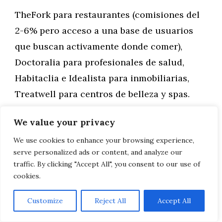
TheFork para restaurantes (comisiones del
2-6% pero acceso a una base de usuarios
que buscan activamente donde comer),
Doctoralia para profesionales de salud,
Habitaclia e Idealista para inmobiliarias,
Treatwell para centros de belleza y spas.
We value your privacy
Directorios locales:
We use cookies to enhance your browsing experience,
La Costa del Sol tiene directorios
serve personalized ads or content, and analyze our
traffic. By clicking "Accept All", you consent to our use of
específicos como Costa del Sol Today,
cookies.
Essential Magazine, o publicaciones
dirigidas a la comunidad internacional
Customize
Reject All
Accept All
residente. Aunque su alcance es menor, la