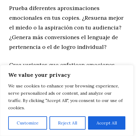
Prueba diferentes aproximaciones
emocionales en tus copies. ¿Resuena mejor
el miedo o la aspiración con tu audiencia?
¿Genera más conversiones el lenguaje de
pertenencia o el de logro individual?
Crea variantes que enfaticen emociones
diferentes manteniendo constantes otros
We value your privacy
elementos. Los resultados te revelarán qué
We use cookies to enhance your browsing experience,
serve personalized ads or content, and analyze our
fibras emocionales son las correctas para tu
traffic. By clicking "Accept All", you consent to our use of
audiencia específica.
cookies.
Análisis de sentimiento en comentarios y
Customize
Reject All
Accept All
respuestas