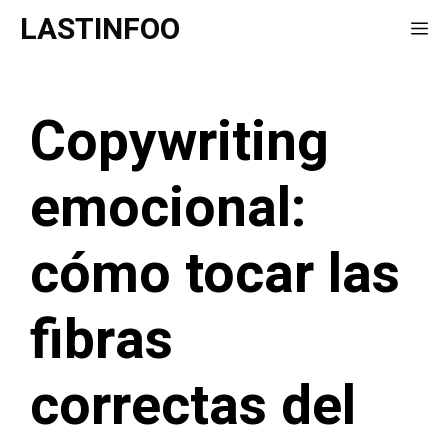
Saltar
LASTINFOO
Me
al
contenido
Copywriting
emocional:
cómo tocar las
fibras
correctas del