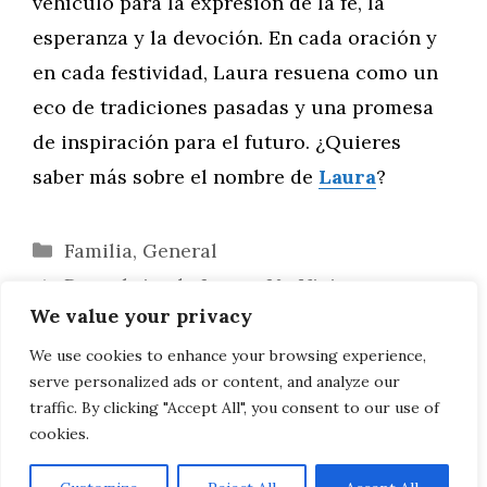
vehículo para la expresión de la fe, la
esperanza y la devoción. En cada oración y
en cada festividad, Laura resuena como un
eco de tradiciones pasadas y una promesa
de inspiración para el futuro. ¿Quieres
saber más sobre el nombre de
Laura
?
Categorías
Familia
,
General
Descubriendo Laura: Un Viaje por
We value your privacy
Ciudades y Pueblos Globales
Laura: Un Nombre Viajero en las
We use cookies to enhance your browsing experience,
serve personalized ads or content, and analyze our
Tradiciones Culturales Globales
traffic. By clicking "Accept All", you consent to our use of
cookies.