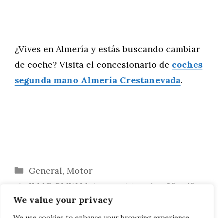
¿Vives en Almería y estás buscando cambiar
de coche? Visita el concesionario de
coches
segunda mano Almería Crestanevada
.
Categorías
General
,
Motor
ILMC: BMW Motorsport termina 3º y 4º
We value your privacy
en Spa-Francorchamps
WRC 2011: MINI Motorsport feliz por el
We use cookies to enhance your browsing experience,