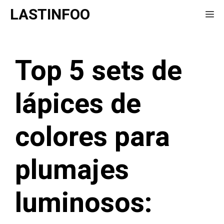
Saltar
LASTINFOO
Me
al
contenido
Top 5 sets de
lápices de
colores para
plumajes
luminosos: