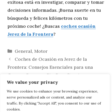
exitosa está en investigar, comparar y tomar
decisiones informadas. ¡Buena suerte en tu
búsqueda y felices kilómetros con tu
próximo coche! ¿Buscas
coches ocasión
Jerez de la Frontera
?
Categorías
General
,
Motor
Coches de Ocasión en Jerez de la
Frontera: Consejos Esenciales para una
Compra Segura y Sin Complicaciones
We value your privacy
¿Es una Buena Idea Comprar un Coche
de Segunda Mano en Jerez de la Frontera?
We use cookies to enhance your browsing experience,
serve personalized ads or content, and analyze our
Descubre los Pros y Contras
traffic. By clicking "Accept All", you consent to our use of
cookies.