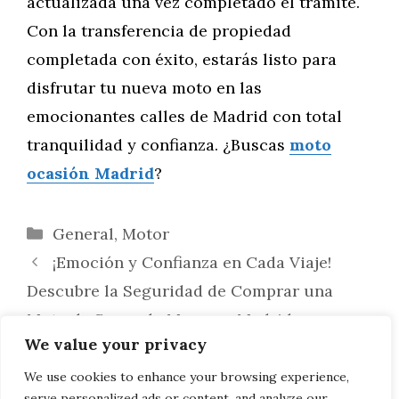
actualizada una vez completado el trámite.
Con la transferencia de propiedad
completada con éxito, estarás listo para
disfrutar tu nueva moto en las
emocionantes calles de Madrid con total
tranquilidad y confianza. ¿Buscas
moto
ocasión Madrid
?
Categorías
General
,
Motor
¡Emoción y Confianza en Cada Viaje!
Descubre la Seguridad de Comprar una
Moto de Segunda Mano en Madrid
We value your privacy
¡Asegura tu Compra! Descubre Cómo
Verificar el Historial de Mantenimiento de
We use cookies to enhance your browsing experience,
serve personalized ads or content, and analyze our