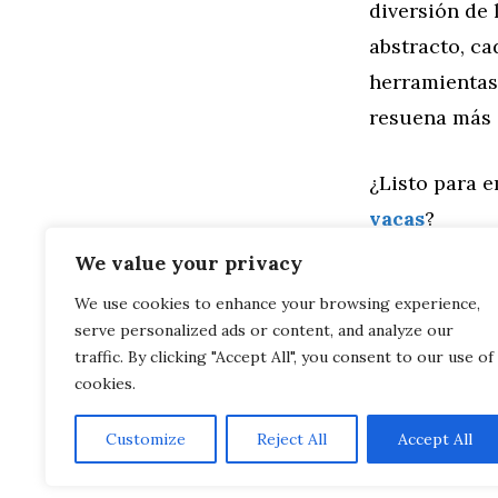
diversión de 
abstracto, ca
herramientas 
resuena más c
¿Listo para e
vacas
?
We value your privacy
Categorías
Familia
,
Gen
We use cookies to enhance your browsing experience,
Aprende a Di
serve personalized ads or content, and analyze our
Muévete sin 
Granada
traffic. By clicking "Accept All", you consent to our use of
cookies.
Customize
Reject All
Accept All