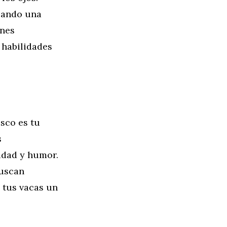
reando una
ones
 habilidades
esco es tu
s
idad y humor.
buscan
a tus vacas un