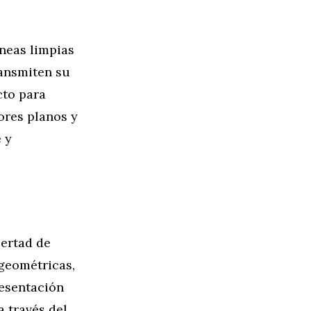
íneas limpias
ransmiten su
cto para
ores planos y
 y
bertad de
 geométricas,
resentación
a través del