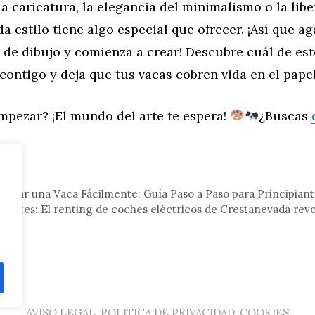
la caricatura, la elegancia del minimalismo o la libe
da estilo tiene algo especial que ofrecer. ¡Así que ag
de dibujo y comienza a crear! Descubre cuál de est
ontigo y deja que tus vacas cobren vida en el papel
mpezar? ¡El mundo del arte te espera!
¿Buscas
eral
bujar una Vaca Fácilmente: Guía Paso a Paso para Principian
límites: El renting de coches eléctricos de Crestanevada rev
AVISO LEGAL, POLITICA DE PRIVACIDAD, COOKIES