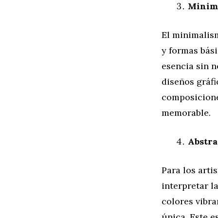
Minima
El minimalism
y formas bás
esencia sin n
diseños gráfi
composicione
memorable.
Abstra
Para los arti
interpretar l
colores vibr
única. Este e