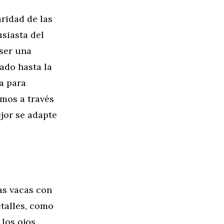
ridad de las
siasta del
 ser una
ado hasta la
a para
emos a través
ejor se adapte
las vacas con
etalles, como
los ojos.