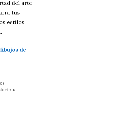
rtad del arte
arra tus
os estilos
.
dibujos de
tes
oluciona