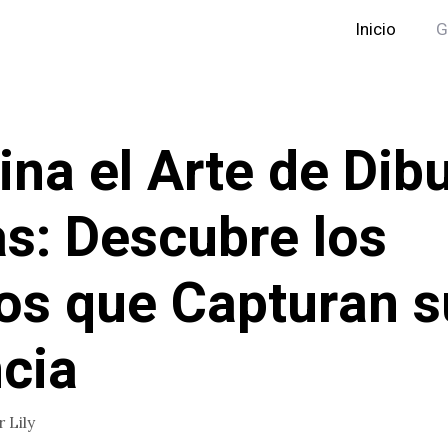
Inicio
G
na el Arte de Dibu
s: Descubre los
los que Capturan s
cia
r
Lily