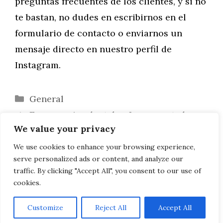
preguntas frecuentes de los clientes, y si no
te bastan, no dudes en escribirnos en el
formulario de contacto o enviarnos un
mensaje directo en nuestro perfil de
Instagram.
Categorías
General
Emergencias dentales: Lo que usted
We value your privacy
necesita saber
Por qué el otoño es la mejor época para
We use cookies to enhance your browsing experience,
serve personalized ads or content, and analyze our
su próxima producción de vídeo
traffic. By clicking "Accept All", you consent to our use of
cookies.
Customize
Reject All
Accept All
AVISO LEGAL, POLITICA DE PRIVACIDAD, COOKIES