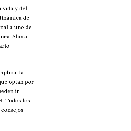
 vida y del
dinámica de
nal a uno de
ínea. Ahora
ario
iplina, la
que optan por
ueden ir
et. Todos los
 consejos