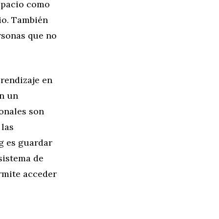
espacio como
rio. También
rsonas que no
rendizaje en
en un
ionales son
 las
ng es guardar
 sistema de
rmite acceder