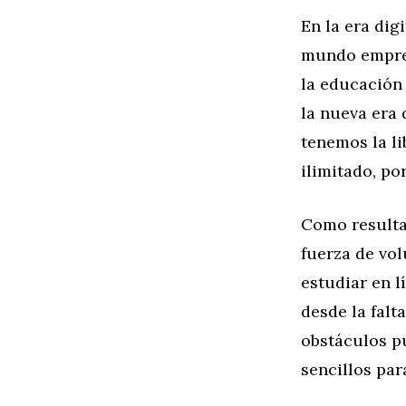
En la era dig
mundo empres
la educación
la nueva era 
tenemos la li
ilimitado, p
Como resulta
fuerza de vo
estudiar en l
desde la falt
obstáculos p
sencillos par