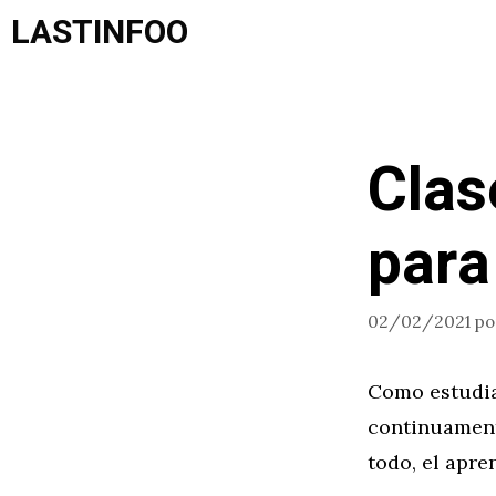
Saltar
LASTINFOO
al
contenido
Clas
para
02/02/2021
p
Como estudia
continuament
todo, el apre